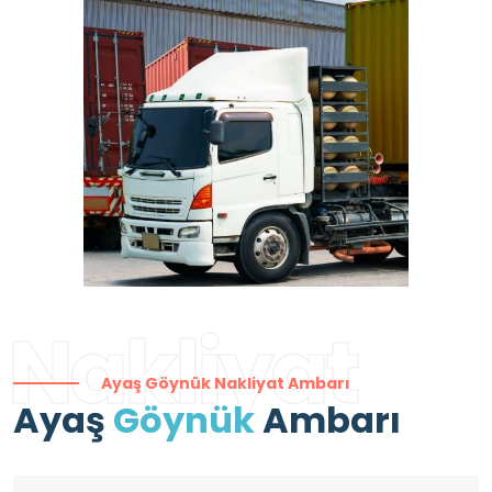
Nakliyat
Ayaş Göynük Nakliyat Ambarı
Ayaş
Göynük
Ambarı