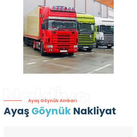
Nakliye
Ayaş Göynük Ambarı
Ayaş
Göynük
Nakliyat