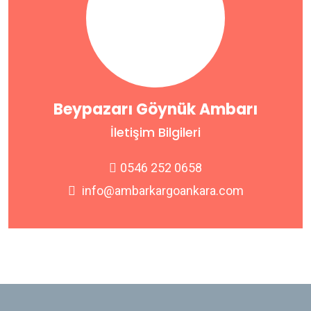
Beypazarı Göynük Ambarı
İletişim Bilgileri
0546 252 0658
info@ambarkargoankara.com