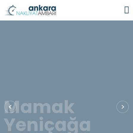
Mamak
Yeniçağa
Nakliyat
Ambarı
Mamak Yeniçağa Nakliyat Ambarı olarak, güvenilir ve hızlı